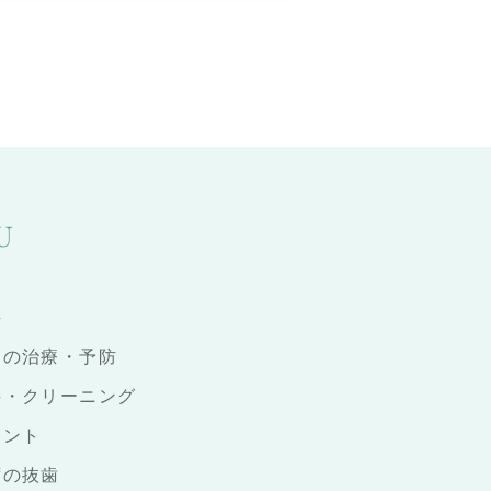
U
科
まの治療・予防
科・クリーニング
ラント
ずの抜歯