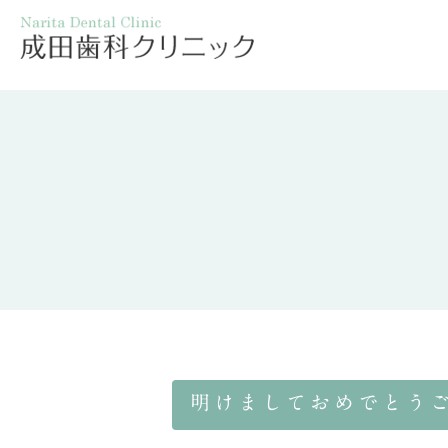
一般歯科
スタッフブログ
成田歯
小児歯
審美歯科・ホワイトニング
明けましておめでとう