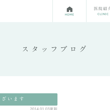
医院紹
CLINIC
HOME
科クリニック通信
科
スタッフブログ
予防歯科について
イン
親知らずの抜歯
ございます
2014.01.03更新